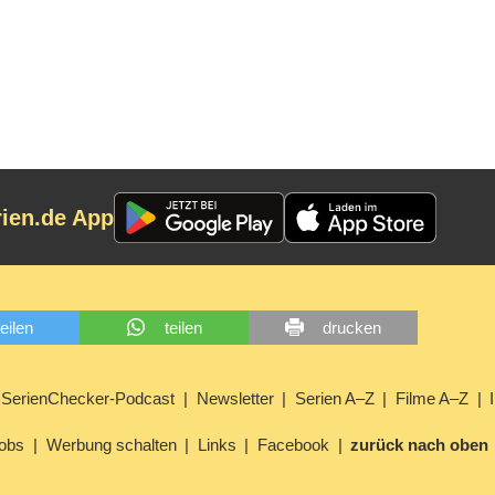
rien.de App
teilen
teilen
drucken
SerienChecker-Podcast
Newsletter
Serien A–Z
Filme A–Z
obs
Werbung schalten
Links
Facebook
zurück nach oben