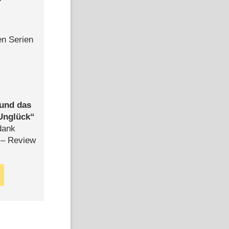
en Serien
 und das
Unglück
dank
– Review