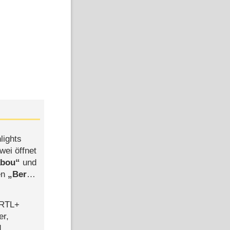
lights
wei öffnet
abou
und
len
Berlin
-Ableger
 RTL+
er,
d