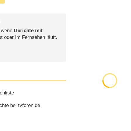
l
, wenn
Gerichte mit
st oder im Fernsehen läuft.
hliste
hte bei tvforen.de