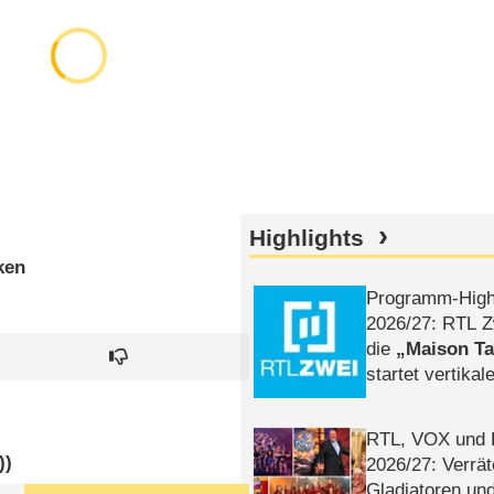
Highlights
ken
Programm-High
2026/​27: RTL Z
die
Maison T
startet vertika
– Tag & Nacht
RTL, VOX und
))
2026/​27: Verrät
Gladiatoren un