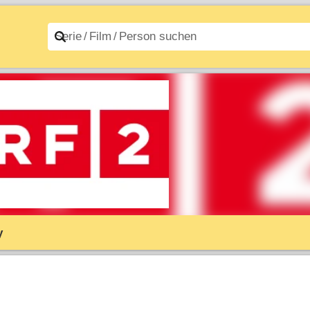
n A–Z
Filme A–Z
y