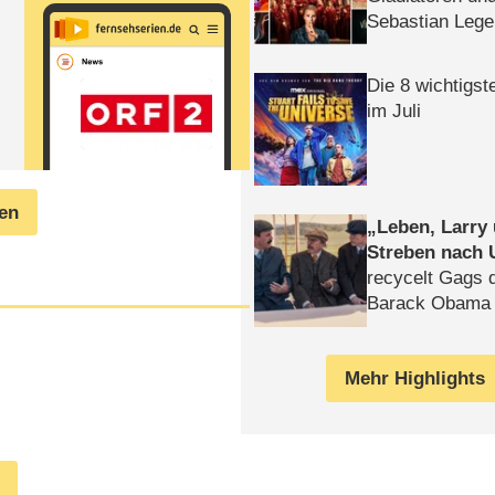
Sebastian Lege
Die 8 wichtigst
im Juli
gen
Leben, Larry
Streben nach 
recycelt Gags 
Barack Obama 
Mehr Highlights