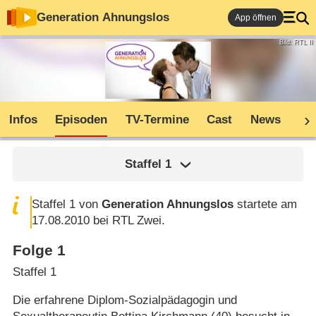
Generation Ahnungslos
App öffnen
Bild: RTL II
Infos
Episoden
TV-Termine
Cast
News
Co
Staffel
1
Staffel 1 von
Generation Ahnungslos
startete am
17.08.2010 bei RTL Zwei.
Folge 1
Staffel 1
Die erfahrene Diplom-Sozialpädagogin und