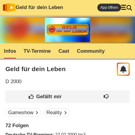
Geld für dein Leben
App öffnen
Infos
TV-Termine
Cast
Community
Geld für dein Leben
D
2000
Gameshow
Reality
72
Folgen
Deutsche TV-Premiere
27.02.2000
tm3