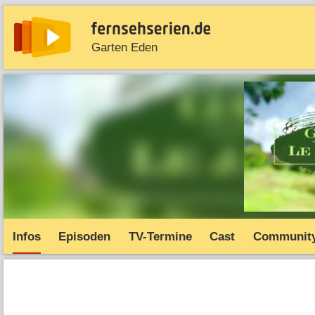
Garten Eden
News
Entdecken
Streaming
TV-Starts
Serie
Infos
Episoden
TV-Termine
Cast
Communit