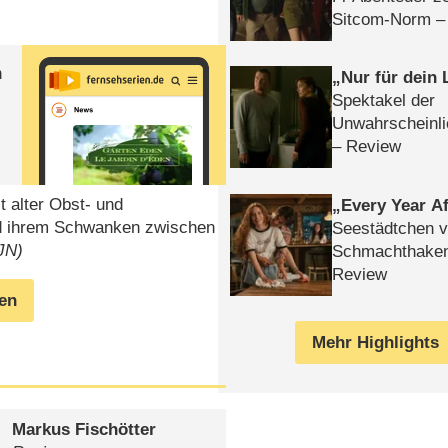
Sitcom-Norm –
n
Nur für dein
Spektakel der
Unwahrscheinli
– Review
t alter Obst- und
Every Year Af
nd ihrem Schwanken zwischen
Seestädtchen v
 JN)
Schmachthake
Review
gen
Mehr Highlights
Markus Fischötter