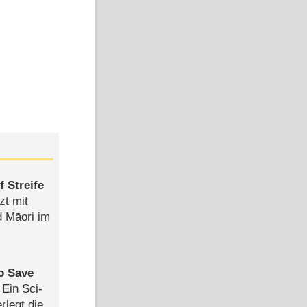
 Streife
zt mit
d Māori im
to Save
: Ein Sci-
rlegt die