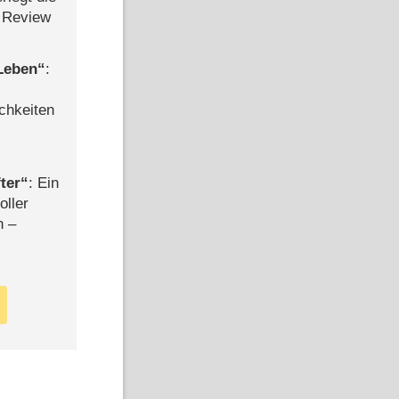
 Review
 Leben
:
chkeiten
ter
: Ein
oller
n –