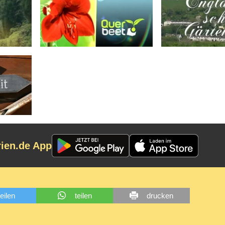
rien.de App
teilen
teilen
drucken