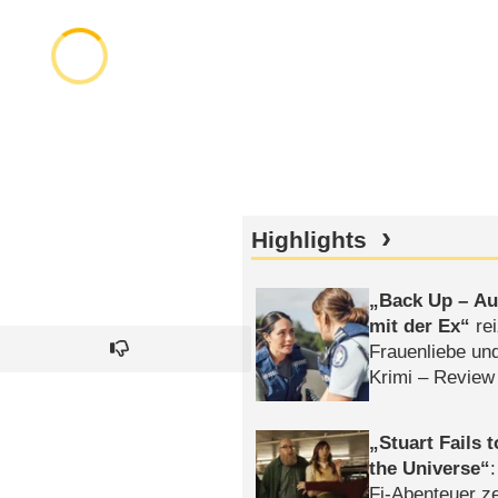
Highlights
Back Up – Auf
mit der Ex
rei
Frauenliebe un
Krimi – Review
Stuart Fails 
the Universe
Fi-Abenteuer ze