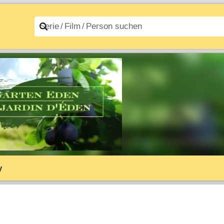
n A–Z
Filme A–Z
y