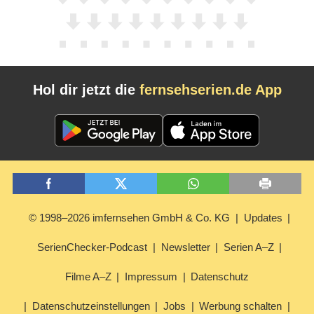
Hol dir jetzt die
fernsehserien.de App
© 1998–2026 imfernsehen GmbH & Co. KG
Updates
SerienChecker-Podcast
Newsletter
Serien A–Z
Filme A–Z
Impressum
Datenschutz
Datenschutzeinstellungen
Jobs
Werbung schalten