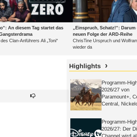
Highlights
Programm-High
2026/​27 von
Paramount+, 
Central, Nicke
WELT
Programm-High
2026/​27: Der D
Channel wird a