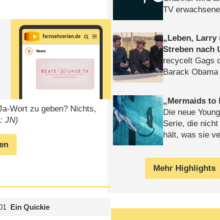
TV erwachsene
Leben, Larry
Streben nach 
recycelt Gags 
Barack Obama 
Mermaids to 
Ja-Wort zu geben? Nichts,
Die neue Young
t: JN)
Serie, die nich
hält, was sie ve
gen
Review
Mehr Highlights
01
Ein Quickie