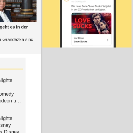
lights
Comedy
lodeon und
lights
isney
ls Disney