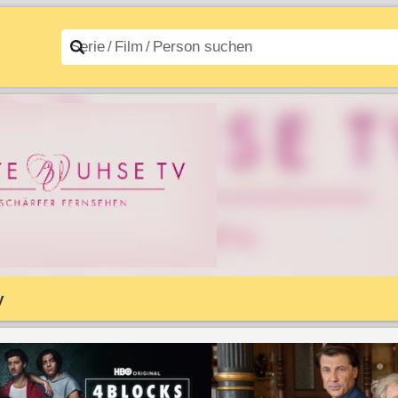
n A–Z
Filme A–Z
y