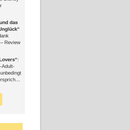
r
 und das
Unglück
dank
– Review
Lovers
:
-Adult-
t unbedingt
rspricht –