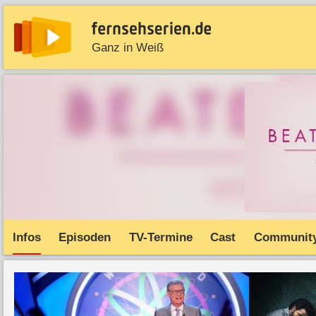
Ganz in Weiß
News
Entdecken
Streaming
TV-Starts
Serie
Infos
Episoden
TV-Termine
Cast
Communit