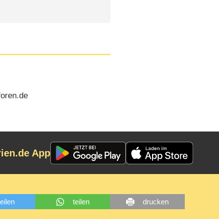
foren.de
rien.de App
teilen
teilen
drucken