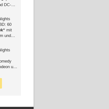
d DC-
ce
lights
BD: 60
ek
mit
mm und
der
lights
Comedy
lodeon und