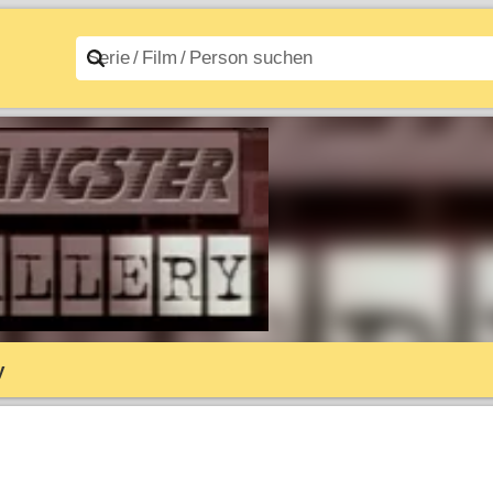
n A–Z
Filme A–Z
y