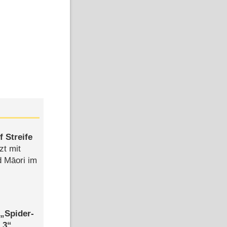
 Streife
zt mit
d Māori im
,
Spider-
 3
,