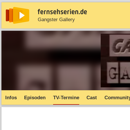
Gangster Gallery
News
Entdecken
Streaming
TV-Starts
Serie
Infos
Episoden
TV-Termine
Cast
Communit