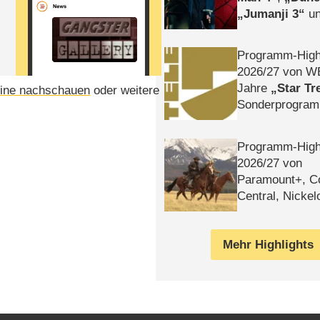
Jumanji 3
un
Horror
Clayfa
Programm-High
2026/​27 von W
Jahre
Star Tr
ine nachschauen
oder weitere
Sonderprogra
Die Helgolän
Programm-High
2026/​27 von
Paramount+, 
Central, Nicke
WELT
Mehr Highlights