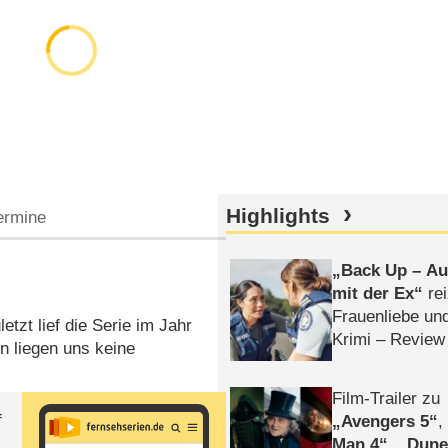
Highlights
ermine
Back Up – Auf
mit der Ex
rei
Frauenliebe un
etzt lief die Serie im Jahr
Krimi – Review
 liegen uns keine
Film-Trailer zu
f
Avengers 5
Man 4
,
Dune