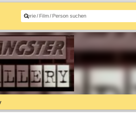
n A–Z
Filme A–Z
y