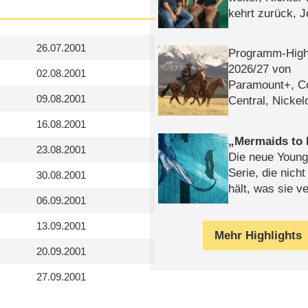
kehrt zurück, 
Klaas machen 
26.07.2001
Programm-High
2026/​27 von
02.08.2001
Paramount+, 
09.08.2001
Central, Nicke
WELT
16.08.2001
Mermaids to 
23.08.2001
Die neue Young
Serie, die nich
30.08.2001
hält, was sie ve
06.09.2001
Review
13.09.2001
Mehr Highlights
20.09.2001
27.09.2001