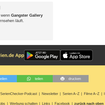
l
, wenn
Gangster Gallery
rnsehen läuft.
rien.de App
teilen
teilen
drucken
SerienChecker-Podcast
Newsletter
Serien A–Z
Filme A–Z
obs
Werbung schalten
Links
Facebook
zurück nach oben