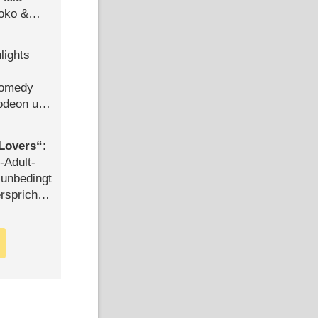
Joko &
Urlaub
lights
Comedy
lodeon und
Lovers
:
-Adult-
t unbedingt
rspricht –