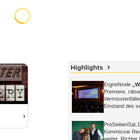
ld: Planet/Screenshot
Highlights
Ergreifende
W
Premiere, rätse
Vermisstenfälle
Einstand des 
Tatort: Münc
Duos
ProSiebenSat.1 
Kommissar Rex 
weiter, Richter