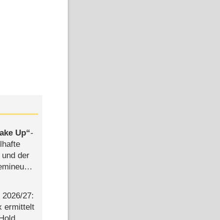
ake Up
-
lhafte
 und der
semineuen
hen
-
2026/​27:
ermittelt
 Hold