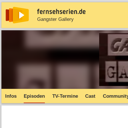
Gangster Gallery
News
Entdecken
Streaming
TV-Starts
Serie
Infos
Episoden
TV-Termine
Cast
Communit