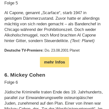
Folge 5
Al Capone, genannt „Scarface“, starb 1947 in
geistigem Dämmerzustand. Zuvor hatte er allerdings
mächtig von sich reden gemacht – als Bandenchef in
Chicago während der Prohibitionszeit. Doch weder
Alkoholschmuggel, noch Mord brachten Al Capone
hinter Gitter, sondern Steuerdelikte.
(Text: Planet)
Deutsche TV-Premiere
Do. 23.08.2001
Planet
mehr Infos
6
.
Mickey Cohen
Folge 6
Jüdische Kriminelle traten Ende des 19. Jahrhunderts,
parallel zur Einwanderungswelle osteuropäischer
Juden, zunehmend auf den Plan. Einer von ihnen war
Mickey Cohen, der „Zar der Westküstenunterwelt“. Im