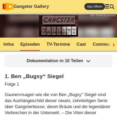
Gangster Gallery
App öffnen
Bild: Planet/Screenshot
Infos
Episoden
TV-Termine
Cast
Community
Dokumentation in 10 Teilen
1
.
Ben „Bugsy“ Siegel
Folge 1
Gaunervisagen wie die von Ben „Bugsy“ Siegel sind
das Aushängeschild dieser neuen, zehnteiligen Serie
über Gangsterbosse, deren Bräute und die legendären
Verbrechen in der Unterwelt. – Die Viten dieser