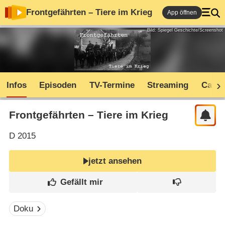
Frontgefährten – Tiere im Krieg
App öffnen
Bild: Spiegel Geschichte/Screenshot
Infos
Episoden
TV-Termine
Streaming
Cast
Frontgefährten – Tiere im Krieg
D
2015
jetzt ansehen
Doku