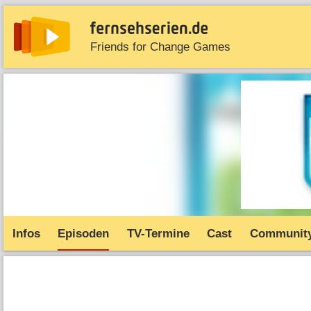
Friends for Change Games
News
Entdecken
Streaming
TV-Starts
Serie
Infos
Episoden
TV-Termine
Cast
Communit