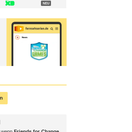
NEU
en
l
, wenn
Friends for Change