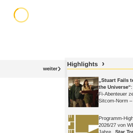
Highlights
Stuart Fails 
the Universe
Fi-Abenteuer ze
Sitcom-Norm –
Programm-High
2026/​27 von W
Jahre
Star Tr