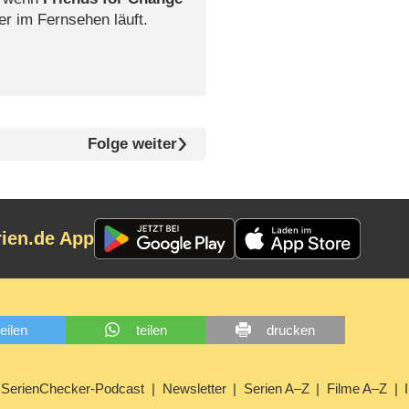
er im Fernsehen läuft.
Folge weiter
rien.de App
teilen
teilen
drucken
SerienChecker-Podcast
Newsletter
Serien A–Z
Filme A–Z