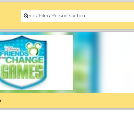
n A–Z
Filme A–Z
y