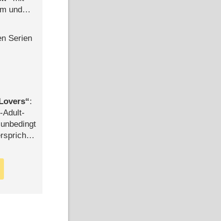
mm und
der
en Serien
Lovers
:
-Adult-
t unbedingt
rspricht –