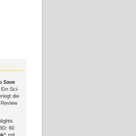
to Save
: Ein Sci-
rlegt die
 Review
lights
BD: 60
ek
mit