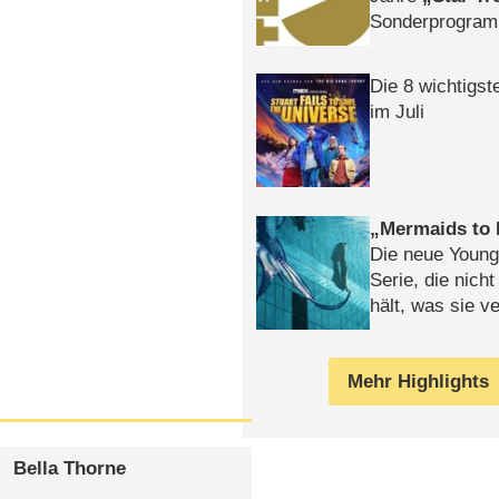
Sonderprogra
Die Helgolän
Die 8 wichtigst
im Juli
Mermaids to 
Die neue Young
Serie, die nich
hält, was sie ve
Review
Mehr Highlights
Bella Thorne