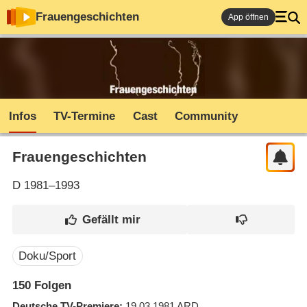
Frauengeschichten
App öffnen
Infos
TV-Termine
Cast
Community
Frauengeschichten
D
1981–1993
Doku/Sport
150
Folgen
Deutsche TV-Premiere
19.03.1981
ARD