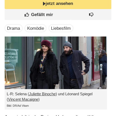
jetzt ansehen
Drama
Komödie
Liebesfilm
L-R: Selena (
Juliette Binoche
) und Léonard Spiegel
(
Vincent Macaigne
)
Bild: DR/​Ad Vitam