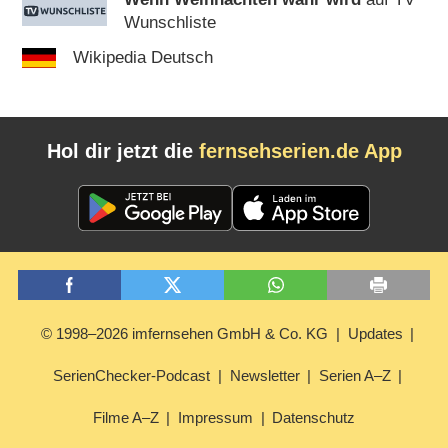
Wunschliste
Wikipedia Deutsch
Hol dir jetzt die
fernsehserien.de App
© 1998–2026 imfernsehen GmbH & Co. KG
Updates
SerienChecker-Podcast
Newsletter
Serien A–Z
Filme A–Z
Impressum
Datenschutz