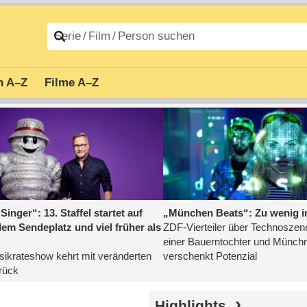
n A–Z
Filme A–Z
Highlights