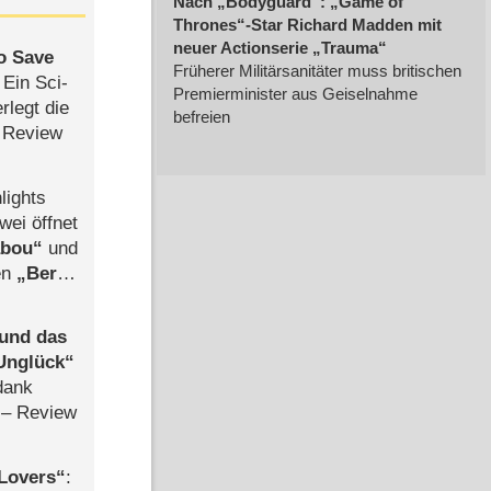
to Save
: Ein Sci-
rlegt die
 Review
lights
wei öffnet
abou
und
len
Berlin
-Ableger
 und das
Unglück
dank
– Review
Lovers
: