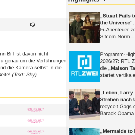
Stuart Fails 
the Universe
Fi-Abenteuer ze
Sitcom-Norm –
nn Bill ist davon nicht
Programm-High
 zu genau um die Verführungen
2026/​27: RTL Z
nd die Kamera selbst in die
die
Maison T
Seite!
(Text: Sky)
startet vertika
– Tag & Nacht
Leben, Larry
Streben nach 
recycelt Gags 
Barack Obama 
Mermaids to 