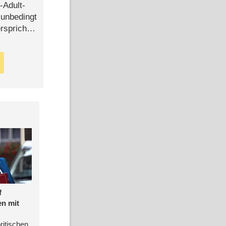
-Adult-
t unbedingt
rspricht –