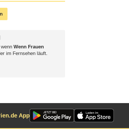
en
l
, wenn
Wenn Frauen
er im Fernsehen läuft.
rien.de App