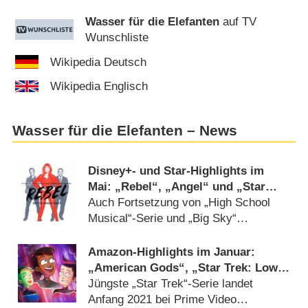
Wasser für die Elefanten
auf TV
Wunschliste
Wikipedia Deutsch
Wikipedia Englisch
Wasser für die Elefanten – News
Disney+- und Star-Highlights im
Mai: „Rebel“, „Angel“ und „Star
Wars: The Bad Batch“
Auch Fortsetzung von „High School
Musical“-Serie und „Big Sky“
(
15.04.2021
)
Amazon-Highlights im Januar:
„American Gods“, „Star Trek: Lower
Decks“ und … „Vikings“
Jüngste „Star Trek“-Serie landet
Anfang 2021 bei Prime Video