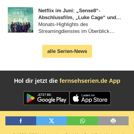
(
23.12.2020
)
Netflix im Juni: „Sense8“-
Abschlussfilm, „Luke Cage“ und
„GLOW“
Monats-Highlights des
Streamingdienstes im Überblick
(
24.05.2018
)
alle Serien-News
Hol dir jetzt die
fernsehserien.de App