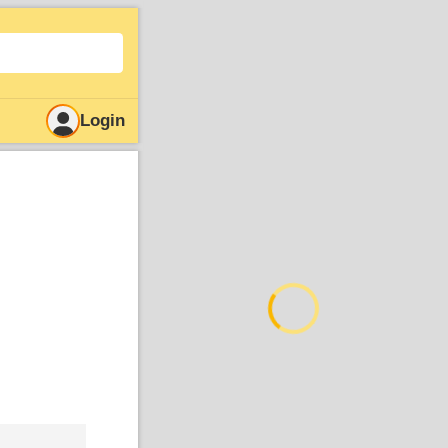
Login