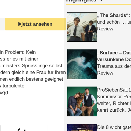
The Shards
:
und schön … un
jetzt ansehen
Review
ein Problem: Kein
Surface – Da
s er es mit einer
versunkene Do
umeisters Sprösslinge selbst
Trauma aus der
ern gleich eine Frau für ihren
Review
hnen endlich bestens geeignet
 turbulente
ProSiebenSat.1 
Sky)
Kommissar Rex 
weiter, Richter
kehrt zurück, 
Klaas machen 
Die 8 wichtigst