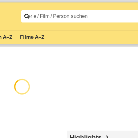
n A–Z
Filme A–Z
Highlights