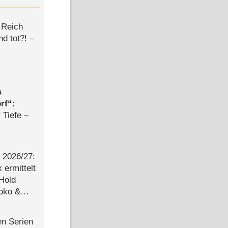
 Reich
d tot?! –
s
rf
:
 Tiefe –
2026/​27:
ermittelt
 Hold
Joko &
Urlaub
en Serien