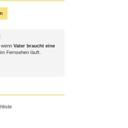
en
l
, wenn
Vater braucht eine
 im Fernsehen läuft.
liste