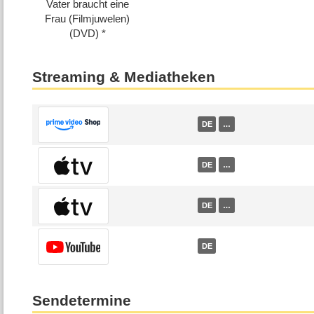
Vater braucht eine
Frau (Filmjuwelen)
(DVD)
Streaming & Mediatheken
DE
…
DE
…
DE
…
DE
Sendetermine