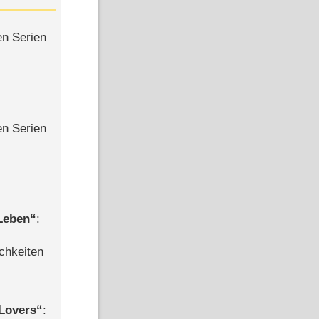
en Serien
en Serien
 Leben
:
chkeiten
Lovers
: