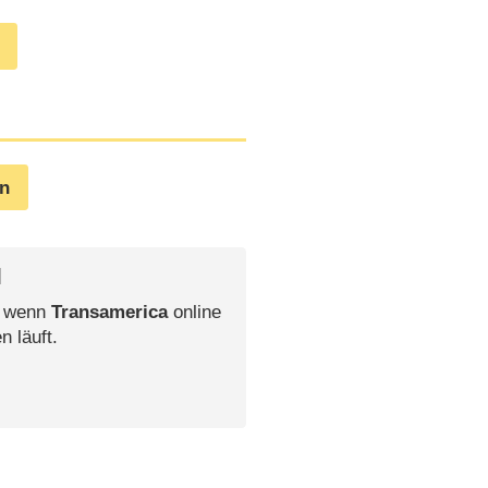
en
l
, wenn
Transamerica
online
n läuft.