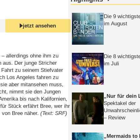
Die 9 wichtigst
im August
jetzt ansehen
 – allerdings ohne ihm zu
Die 8 wichtigst
in aus. Der junge Stricher
im Juli
e Fahrt zu seinem Stiefvater
nach Los Angeles fahren zu
s sie aber mitansehen muss,
ucht, nimmt sie den Jungen
Nur für dein
merika bis nach Kalifornien,
Spektakel der
für Stück erfährt Bree, wer ihr
Unwahrscheinli
s von Bree näher.
(Text: SRF)
– Review
Mermaids to 