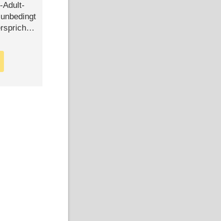
-Adult-
t unbedingt
rspricht –