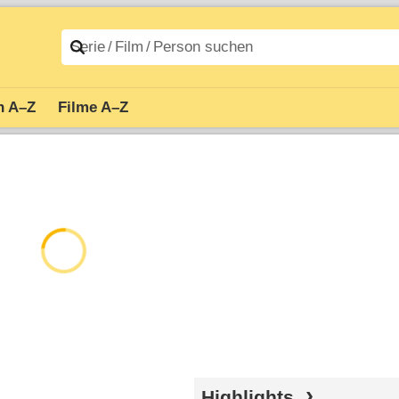
n A–Z
Filme A–Z
Highlights