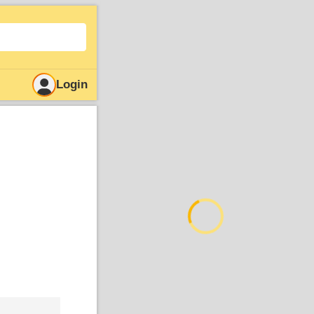
Login