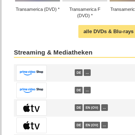
Transamerica (DVD)
Transamerica F
Transameri
(DVD)
alle DVDs & Blu-rays
Streaming & Mediatheken
DE
…
DE
…
DE
EN (OV)
…
DE
EN (OV)
…