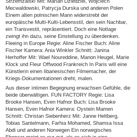
Strzemzalski Mit: Marian Dziedziel, Wojciech
Mecwaldowski, Patrycja Durska und anderen Polen
Einem alten polnischen Mann widerstrebt der
europäische Multi-Kulti-Lebensstil, den sein Nachbar,
ein Transvestit, repräsentiert. Doch eine Notlage
zwingt ihn dazu, seine Einstellung zu überdenken.
Fleeing in Europe Regie: Aline Fischer Buch: Aline
Fischer Kamera: Ania Winkler Schnitt: Janina
Herhoffer Mit: Wael Noureddine, Manon Heugel, Marie
Klock und Fleur Offwood Frankreich In Paris will eine
Künstlerin einen libanesischen Filmemacher, der
Kriegs-Dokumentationen dreht, malen.
Aus dieser intimen Begegnung erwachsen Gefühle, die
beide überwältigen. FUN FACTORY Regie: Lisa
Brooke Hansen, Even Hafnor Buch: Lisa Brooke
Hansen, Even Hafnor Kamera: Oystein Mamen
Schnitt: Christan Siebenherz Mit: Janne Heltberg,
Tobias Santelmann, Farhia Mohamed, Shamsa Issa
Abdi und anderen Norwegen Ein norwegisches