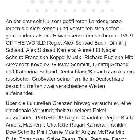
An der erst seit Kurzem geöffneten Landesgrenze
lernen sie sich kennen und verstehen sich sofort –
ganz anders als die Erwachsenen um sie herum. PART
OF THE WORLD Regie: Alex Schaad Buch: Dimitrij
Schaad, Alex Schaad Kamera: Ahmed El Nagar
Schnitt: Franziska Köppel Musik: Richard Ruzicka Mit:
Alexander Kovalev, Gustav Schmidt, Dimitrij Schaad
und Katharina Schaad Deutschland/​Kasachstan Als ein
russischer Großvater seine Familie in Deutschland
besucht, treffen zwei verschiedene Welten
aufeinander.
Über die kulturellen Grenzen hinweg versucht er, eine
emotionale Verbundenheit zu seinem Enkel
aufzubauen. PAIRED UP Regie: Charlotte Regan Buch:
Amelia Hashemi, Charlotte Regan Kamera: Franklin
Dow Schnitt: Phill Currie Musik: Angus McRae Mit:
Ruby Thompson, Spike Fearn, Tejal Rathore, Darcy