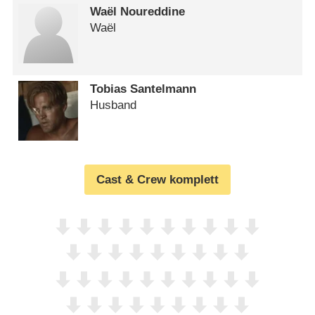
Waël Noureddine
Waël
Tobias Santelmann
Husband
Cast & Crew komplett