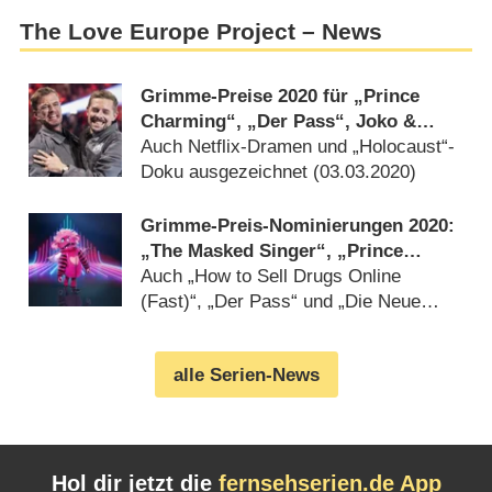
The Love Europe Project – News
Grimme-Preise 2020 für „Prince
Charming“, „Der Pass“, Joko &
Klaas
Auch Netflix-Dramen und „Holocaust“-
Doku ausgezeichnet (
03.03.2020
)
Grimme-Preis-Nominierungen 2020:
„The Masked Singer“, „Prince
Charming“, „Andere Eltern“
Auch „How to Sell Drugs Online
(Fast)“, „Der Pass“ und „Die Neue
Zeit“ im Rennen (
16.01.2020
)
alle Serien-News
Hol dir jetzt die
fernsehserien.de App