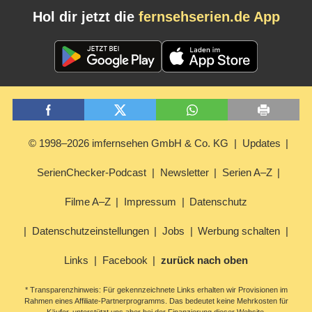
Hol dir jetzt die
fernsehserien.de App
© 1998–2026 imfernsehen GmbH & Co. KG
Updates
SerienChecker-Podcast
Newsletter
Serien A–Z
Filme A–Z
Impressum
Datenschutz
Datenschutzeinstellungen
Jobs
Werbung schalten
Links
Facebook
zurück nach oben
* Transparenzhinweis: Für gekennzeichnete Links erhalten wir Provisionen im
Rahmen eines Affiliate-Partnerprogramms. Das bedeutet keine Mehrkosten für
Käufer, unterstützt uns aber bei der Finanzierung dieser Website.