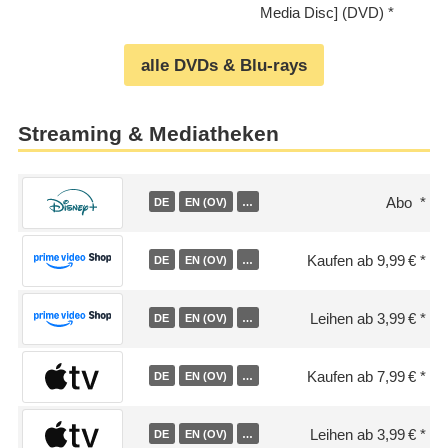
Media Disc] (DVD)
alle DVDs & Blu-rays
Streaming & Mediatheken
Abo
DE
EN (OV)
…
Kaufen ab 9,99 €
DE
EN (OV)
…
Leihen ab 3,99 €
DE
EN (OV)
…
Kaufen ab 7,99 €
DE
EN (OV)
…
Leihen ab 3,99 €
DE
EN (OV)
…