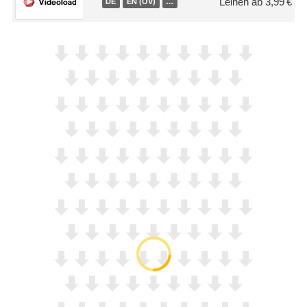
Leihen ab 3,99 €
DE
EN (OV)
…