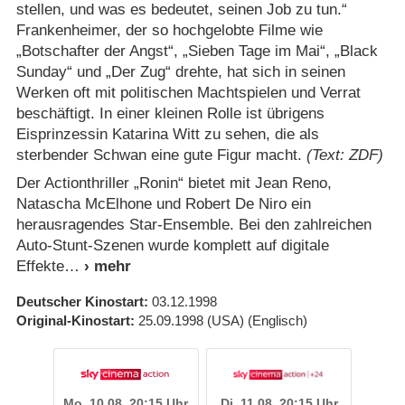
stellen, und was es bedeutet, seinen Job zu tun.“
Frankenheimer, der so hochgelobte Filme wie
„Botschafter der Angst“, „Sieben Tage im Mai“, „Black
Sunday“ und „Der Zug“ drehte, hat sich in seinen
Werken oft mit politischen Machtspielen und Verrat
beschäftigt. In einer kleinen Rolle ist übrigens
Eisprinzessin Katarina Witt zu sehen, die als
sterbender Schwan eine gute Figur macht.
(Text: ZDF)
Der Actionthriller „Ronin“ bietet mit Jean Reno,
Natascha McElhone und Robert De Niro ein
herausragendes Star-Ensemble. Bei den zahlreichen
Auto-Stunt-Szenen wurde komplett auf digitale
Effekte
Deutscher Kinostart
03.12.1998
Original-Kinostart
25.09.1998
(USA)
(Englisch)
Mo. 10.08. 20:15 Uhr
Di. 11.08. 20:15 Uhr