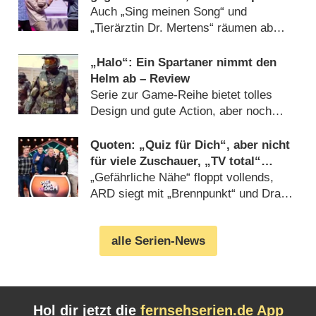
bei Jüngeren
Auch „Sing meinen Song“ und
„Tierärztin Dr. Mertens“ räumen ab
(
26.04.2023
)
„Halo“: Ein Spartaner nimmt den
Helm ab – Review
Serie zur Game-Reihe bietet tolles
Design und gute Action, aber noch
nicht viel mehr (
23.03.2022
)
Quoten: „Quiz für Dich“, aber nicht
für viele Zuschauer, „TV total“
erstmals einstellig
„Gefährliche Nähe“ floppt vollends,
ARD siegt mit „Brennpunkt“ und Drama
(
10.03.2022
)
alle Serien-News
Hol dir jetzt die
fernsehserien.de App