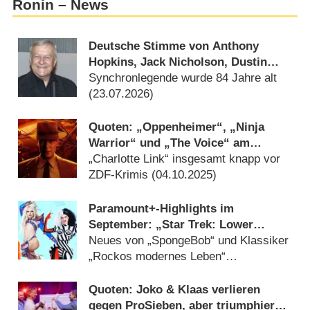
Ronin – News
Deutsche Stimme von Anthony
Hopkins, Jack Nicholson, Dustin
Hoffman verstummt: Joachim Kerzel
Synchronlegende wurde 84 Jahre alt
ist tot
(
23.07.2026
)
Quoten: „Oppenheimer“, „Ninja
Warrior“ und „The Voice“ am
Feiertag gleichauf
„Charlotte Link“ insgesamt knapp vor
ZDF-Krimis (
04.10.2025
)
Paramount+-Highlights im
September: „Star Trek: Lower
Decks“, „Short Treks“ und „Drag
Neues von „SpongeBob“ und Klassiker
Race Germany“
„Rockos modernes Leben“
(
16.08.2023
)
Quoten: Joko & Klaas verlieren
gegen ProSieben, aber triumphieren