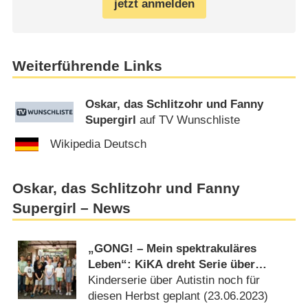
jetzt anmelden
Weiterführende Links
Oskar, das Schlitzohr und Fanny
Supergirl
auf TV Wunschliste
Wikipedia Deutsch
Oskar, das Schlitzohr und Fanny
Supergirl – News
„GONG! – Mein spektrakuläres
Leben“: KiKA dreht Serie über
Neurodiversität
Kinderserie über Autistin noch für
diesen Herbst geplant (
23.06.2023
)