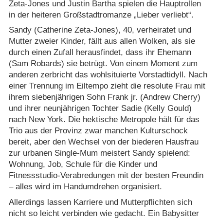
Zeta-Jones und Justin Bartha spielen die Hauptrollen
in der heiteren Großstadtromanze „Lieber verliebt“.
Sandy (Catherine Zeta-Jones), 40, verheiratet und
Mutter zweier Kinder, fällt aus allen Wolken, als sie
durch einen Zufall herausfindet, dass ihr Ehemann
(Sam Robards) sie betrügt. Von einem Moment zum
anderen zerbricht das wohlsituierte Vorstadtidyll. Nach
einer Trennung im Eiltempo zieht die resolute Frau mit
ihrem siebenjährigen Sohn Frank jr. (Andrew Cherry)
und ihrer neunjährigen Tochter Sadie (Kelly Gould)
nach New York. Die hektische Metropole hält für das
Trio aus der Provinz zwar manchen Kulturschock
bereit, aber den Wechsel von der biederen Hausfrau
zur urbanen Single-Mum meistert Sandy spielend:
Wohnung, Job, Schule für die Kinder und
Fitnessstudio-Verabredungen mit der besten Freundin
– alles wird im Handumdrehen organisiert.
Allerdings lassen Karriere und Mutterpflichten sich
nicht so leicht verbinden wie gedacht. Ein Babysitter