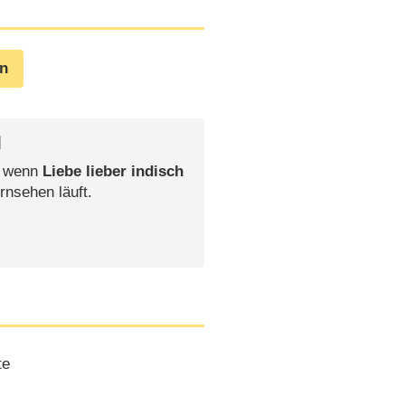
en
l
, wenn
Liebe lieber indisch
rnsehen läuft.
te