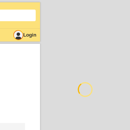
Login