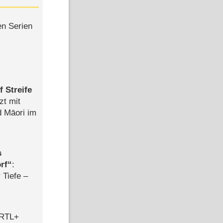
en Serien
 Streife
zt mit
d Māori im
s
rf
:
 Tiefe –
 RTL+