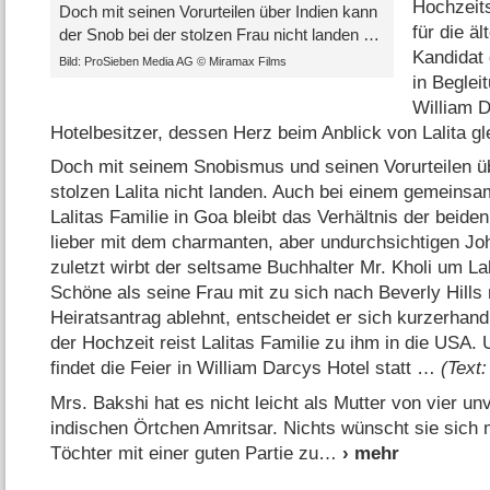
Hochzeits
Doch mit seinen Vorurteilen über Indien kann
für die ä
der Snob bei der stolzen Frau nicht landen …
Kandidat 
Bild: ProSieben Media AG © Miramax Films
in Beglei
William 
Hotelbesitzer, dessen Herz beim Anblick von Lalita gl
Doch mit seinem Snobismus und seinen Vorurteilen üb
stolzen Lalita nicht landen. Auch bei einem gemeinsam
Lalitas Familie in Goa bleibt das Verhältnis der beiden 
lieber mit dem charmanten, aber undurchsichtigen J
zuletzt wirbt der seltsame Buchhalter Mr. Kholi um La
Schöne als seine Frau mit zu sich nach Beverly Hills 
Heiratsantrag ablehnt, entscheidet er sich kurzerhand
der Hochzeit reist Lalitas Familie zu ihm in die USA. 
findet die Feier in William Darcys Hotel statt …
(Text:
Mrs. Bakshi hat es nicht leicht als Mutter von vier un
indischen Örtchen Amritsar. Nichts wünscht sie sich 
Töchter mit einer guten Partie zu