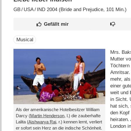
GB
/
USA
/
IND
2004 (Bride and Prejudice‎, 101 Min.)
Musical
Mrs. Baks
Mutter vo
Töchtern
Amritsar.
mehr, als
einer gut
weit und 
in Sicht. 
hat sich,
Als der amerikanische Hotelbesitzer William
den Kopf 
Darcy (
Martin Henderson
, l.) die zauberhafte
heiraten.
Lalita (
Aishwarya Rai
, r.) kennen lernt, verliert
London i
er sofort sein Herz an die indische Schönheit.