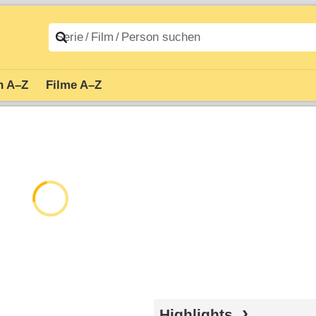
n A–Z
Filme A–Z
Highlights