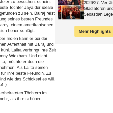
feier zu besuchen, scheint
2026/​27: Verrät
lteste Tochter Jaya der ideale
Gladiatoren un
gefunden zu sein. Balraj reist
Sebastian Lege
tung seines besten Freundes
Darcy, einem amerikanischen
eich höher schlägt.
Mehr Highlights
er Indien kann er bei der
en Aufenthalt mit Balraj und
kühl. Lalita verbringt ihre Zeit
ohnny Wickham. Und nicht
lita, möchte er doch die
nehmen. Als Lalita seinen
 für ihre beste Freundin. Zu
Und wie das Schicksal es will,
 4+)
verheirateten Töchtern im
mehr, als ihre schönen