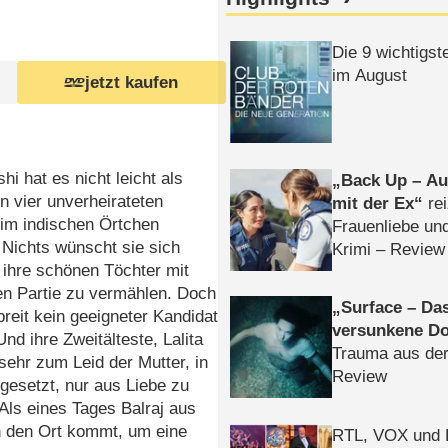
Die 9 wichtigst
im August
jetzt kaufen
hi hat es nicht leicht als
Back Up – Auf
n vier unverheirateten
mit der Ex
rei
 im indischen Örtchen
Frauenliebe un
 Nichts wünscht sie sich
Krimi – Review
 ihre schönen Töchter mit
en Partie zu vermählen. Doch
Surface – Da
breit kein geeigneter Kandidat
versunkene Do
Und ihre Zweitälteste, Lalita
Trauma aus der
 sehr zum Leid der Mutter, in
Review
gesetzt, nur aus Liebe zu
 Als eines Tages Balraj aus
n den Ort kommt, um eine
RTL, VOX und