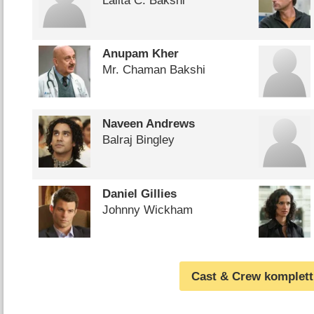
Lalita C. Bakshi
Anupam Kher
Mr. Chaman Bakshi
Naveen Andrews
Balraj Bingley
Daniel Gillies
Johnny Wickham
Cast & Crew komplett