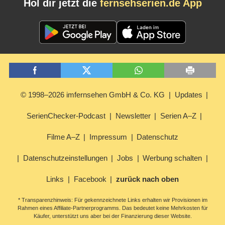
Hol dir jetzt die
fernsehserien.de App
© 1998–2026 imfernsehen GmbH & Co. KG
Updates
SerienChecker-Podcast
Newsletter
Serien A–Z
Filme A–Z
Impressum
Datenschutz
Datenschutzeinstellungen
Jobs
Werbung schalten
Links
Facebook
zurück nach oben
* Transparenzhinweis: Für gekennzeichnete Links erhalten wir Provisionen im
Rahmen eines Affiliate-Partnerprogramms. Das bedeutet keine Mehrkosten für
Käufer, unterstützt uns aber bei der Finanzierung dieser Website.