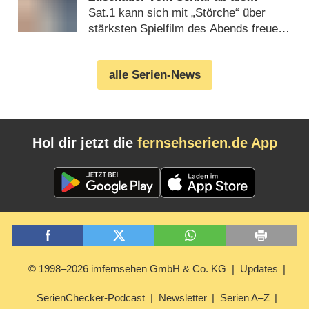
ProSieben-Show
Sat.1 kann sich mit „Störche“ über
stärksten Spielfilm des Abends freuen
(
15.03.2020
)
alle Serien-News
Hol dir jetzt die
fernsehserien.de App
© 1998–2026 imfernsehen GmbH & Co. KG
Updates
SerienChecker-Podcast
Newsletter
Serien A–Z