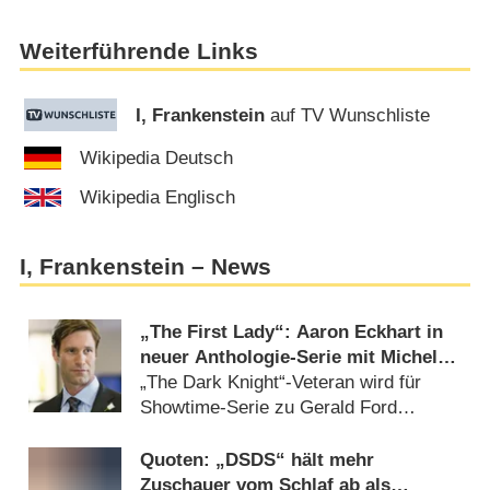
Weiterführende Links
I, Frankenstein
auf TV Wunschliste
Wikipedia Deutsch
Wikipedia Englisch
I, Frankenstein – News
„The First Lady“: Aaron Eckhart in
neuer Anthologie-Serie mit Michelle
Pfeiffer dabei
„The Dark Knight“-Veteran wird für
Showtime-Serie zu Gerald Ford
(
17.02.2021
)
Quoten: „DSDS“ hält mehr
Zuschauer vom Schlaf ab als