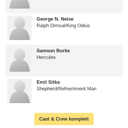
George N. Neise
Ralph Dimsal/​King Odius
Samson Burke
Hercules
Emil Sitka
Shepherd/​Refreshment Man
Cast & Crew komplett