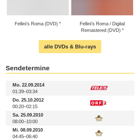
Fellini’s Roma (DVD)
Fellini’s Roma /​ Digital
Remastered (DVD)
alle DVDs & Blu-rays
Sendetermine
Mo.
22.09.2014
01:39–03:34
Do.
25.10.2012
00:20–02:15
Sa.
25.09.2010
08:00–10:00
Mi.
08.09.2010
04:45–06:40