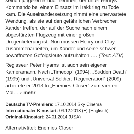
seinen jüngeren Bruder nehmen, der unter Henrys
Kommando bei einem Einsatz im Irakkrieg zu Tode
kam. Die Auseinandersetzung nimmt eine unerwartete
Wendung, als sie auf den gefährlichen Verbrecher
Xander treffen, der auf der Suche nach einem
abgestürzten Flugzeug mit einer großen
Drogenlieferung ist. Nun müssen Henry und Clay
zusammenarbeiten, um Xander und seine schwer
bewaffneten Gefolgsleute aufzuhalten ….
(Text: ATV)
Regisseur Peter Hyams ist auch sein eigener
Kameramann. Nach „Timecop“ (1994), „Sudden Death“
(1995) und „Universal Soldier: Regeneration“ (2009)
arbeitete er 2013 In „Enemies Closer“ zum vierten
Mal
Deutsche TV-Premiere
17.10.2014
Sky Cinema
Internationaler Kinostart
04.12.2013
(F)
(Englisch)
Original-Kinostart
24.01.2014
(USA)
Alternativtitel: Enemies Closer