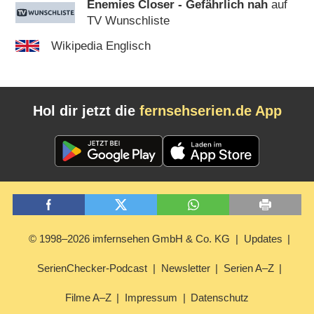
Enemies Closer - Gefährlich nah
auf
TV Wunschliste
Wikipedia Englisch
Hol dir jetzt die
fernsehserien.de App
© 1998–2026 imfernsehen GmbH & Co. KG
Updates
SerienChecker-Podcast
Newsletter
Serien A–Z
Filme A–Z
Impressum
Datenschutz