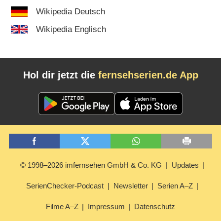
Wikipedia Deutsch
Wikipedia Englisch
Hol dir jetzt die
fernsehserien.de App
© 1998–2026 imfernsehen GmbH & Co. KG
Updates
SerienChecker-Podcast
Newsletter
Serien A–Z
Filme A–Z
Impressum
Datenschutz