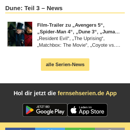
Dune: Teil 3 – News
Film-Trailer zu „Avengers 5“,
„Spider-Man 4“, „Dune 3“, „Jumanji
3“ und DC-Horror „Clayface“
„Resident Evil“, „The Uprising“,
„Matchbox: The Movie“, „Coyote vs.
ACME“ und „Ebenezer“ dabei
(
27.07.2026
)
alle Serien-News
Hol dir jetzt die
fernsehserien.de App