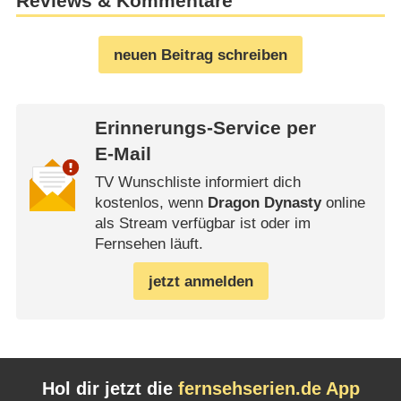
Reviews & Kommentare
neuen Beitrag schreiben
Erinnerungs-Service per
E-Mail
TV Wunschliste informiert dich
kostenlos, wenn
Dragon Dynasty
online
als Stream verfügbar ist oder im
Fernsehen läuft.
jetzt anmelden
Hol dir jetzt die
fernsehserien.de App