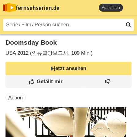
App öffnen
Doomsday Book
USA
2012 (인류멸망보고서‎, 109 Min.)
jetzt ansehen
Action