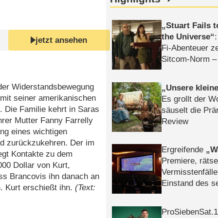
Stuart Fails 
the Universe
jetzt ansehen
Fi-Abenteuer ze
Sitcom-Norm –
h der Widerstandsbewegung
Unsere klein
mit seiner amerikanischen
Es grollt der W
 Die Familie kehrt in Saras
säuselt die Prä
rer Mutter Fanny Farrelly
Review
ng eines wichtigen
nd zurückzukehren. Der im
Ergreifende
W
egt Kontakte zu dem
Premiere, rätse
00 Dollar von Kurt,
Vermisstenfälle
ass Brancovis ihn danach an
Einstand des 
. Kurt erschießt ihn.
(Text:
Tatort: Münc
Duos
ProSiebenSat.1 