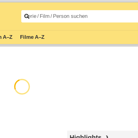
n A–Z
Filme A–Z
Highlights