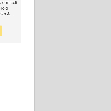
ermittelt
 Hold
Joko &
Urlaub