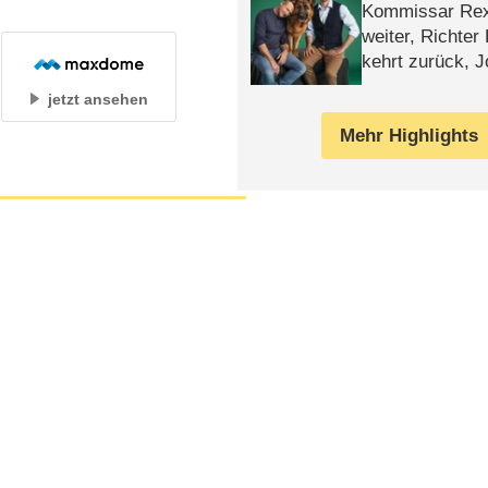
Kommissar Rex 
weiter, Richter
kehrt zurück, 
Klaas machen 
jetzt ansehen
Mehr Highlights