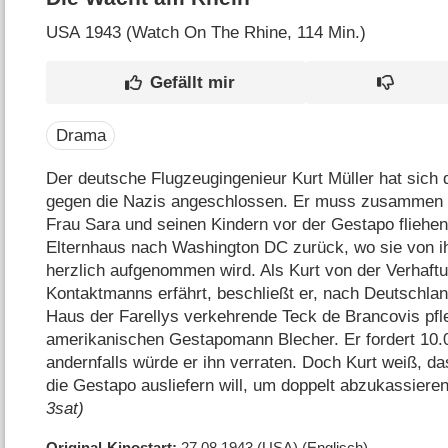
USA
1943 (Watch On The Rhine‎, 114 Min.)
Drama
Der deutsche Flugzeugingenieur Kurt Müller hat sic
gegen die Nazis angeschlossen. Er muss zusammen 
Frau Sara und seinen Kindern vor der Gestapo fliehen.
Elternhaus nach Washington DC zurück, wo sie von ih
herzlich aufgenommen wird. Als Kurt von der Verhaftu
Kontaktmanns erfährt, beschließt er, nach Deutschla
Haus der Farellys verkehrende Teck de Brancovis pfl
amerikanischen Gestapomann Blecher. Er fordert 10.0
andernfalls würde er ihn verraten. Doch Kurt weiß, d
die Gestapo ausliefern will, um doppelt abzukassieren
3sat)
Original-Kinostart
27.08.1943
(USA)
(Englisch)