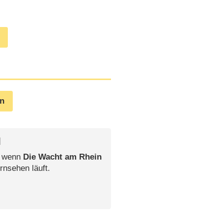
en
l
, wenn
Die Wacht am Rhein
rnsehen läuft.