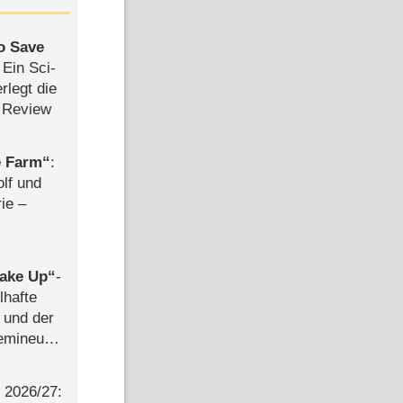
to Save
: Ein Sci-
rlegt die
 Review
e Farm
:
olf und
rie –
ake Up
-
lhafte
 und der
semineuen
hen
-
2026/​27: