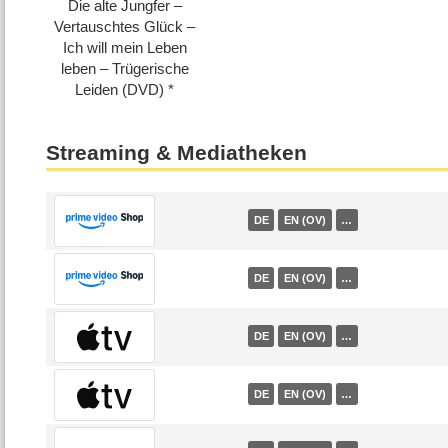
Die alte Jungfer –
Vertauschtes Glück –
Ich will mein Leben
leben – Trügerische
Leiden (DVD)
Streaming & Mediatheken
DE
EN (OV)
…
DE
EN (OV)
…
DE
EN (OV)
…
DE
EN (OV)
…