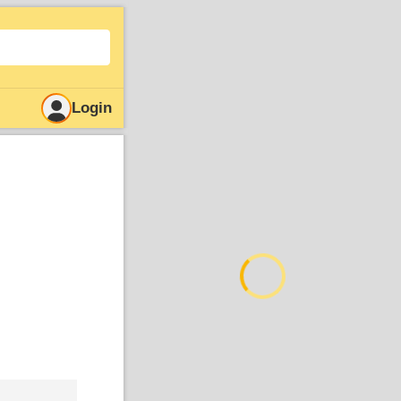
Login