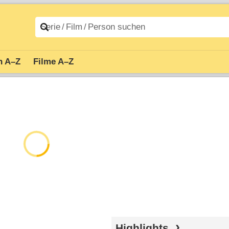
n A–Z
Filme A–Z
Highlights