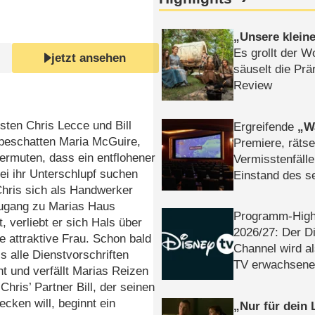
Unsere klein
Es grollt der W
jetzt ansehen
säuselt die Prä
Review
isten Chris Lecce und Bill
Ergreifende
W
beschatten Maria McGuire,
Premiere, rätse
vermuten, dass ein entflohener
Vermisstenfälle
bei ihr Unterschlupf suchen
Einstand des 
 Chris sich als Handwerker
Tatort: Münc
Zugang zu Marias Haus
Duos
Programm-High
t, verliebt er sich Hals über
2026/​27: Der D
ie attraktive Frau. Schon bald
Channel wird a
is alle Dienstvorschriften
TV erwachsene
t und verfällt Marias Reizen
 Chris’ Partner Bill, der seinen
cken will, beginnt ein
Nur für dein