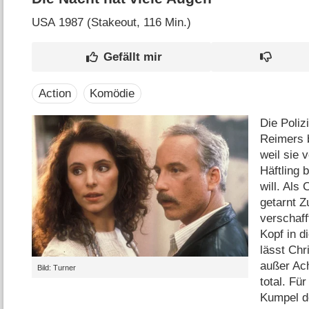
USA
1987 (Stakeout‎, 116 Min.)
Action
Komödie
Die Poliz
Reimers 
weil sie 
Häftling 
will. Als
getarnt 
verschaff
Kopf in d
lässt Chr
außer Ach
Bild: Turner
total. Für
Kumpel de