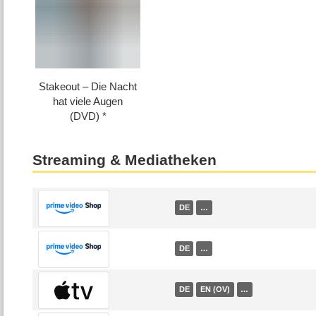
Stakeout – Die Nacht
hat viele Augen
(DVD)
Streaming & Mediatheken
DE
…
DE
…
DE
EN (OV)
…