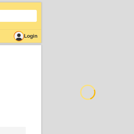
Login