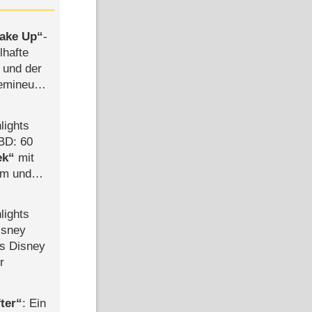
ake Up
-
lhafte
 und der
semineuen
hen
-
lights
BD: 60
ek
mit
mm und
der
lights
isney
ls Disney
r
ter
: Ein