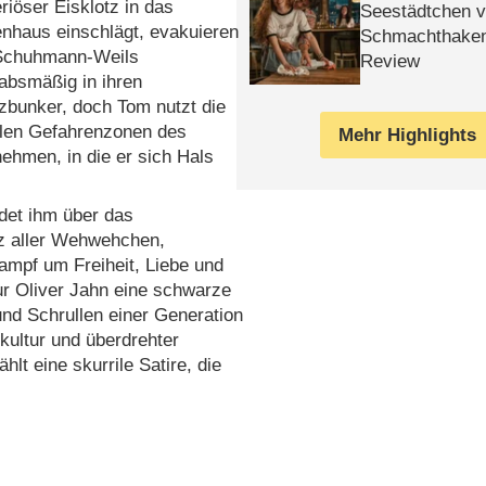
riöser Eisklotz in das
Seestädtchen v
enhaus einschlägt, evakuieren
Schmachthake
 Schuhmann-Weils
Review
absmäßig in ihren
zbunker, doch Tom nutzt die
malen Gefahrenzonen des
Mehr Highlights
ehmen, in die er sich Hals
det ihm über das
z aller Wehwehchen,
Kampf um Freiheit, Liebe und
ur Oliver Jahn eine schwarze
und Schrullen einer Generation
kultur und überdrehter
lt eine skurrile Satire, die