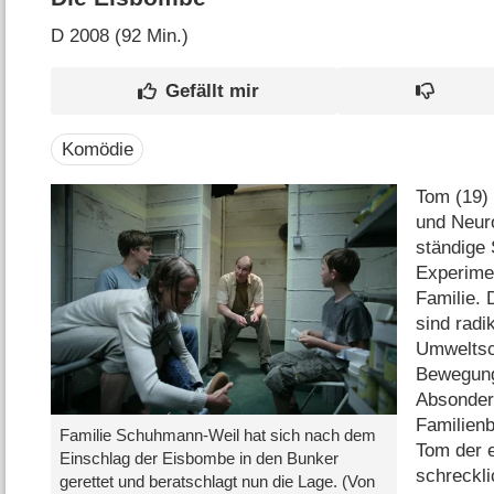
D
2008 (92 Min.)
Komödie
Tom (19) 
und Neuro
ständige
Experimen
Familie.
sind radi
Umweltsch
Bewegun
Absonderl
Familienb
Familie Schuhmann-Weil hat sich nach dem
Tom der e
Einschlag der Eisbombe in den Bunker
schreckli
gerettet und beratschlagt nun die Lage. (Von