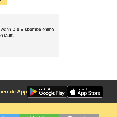
l
, wenn
Die Eisbombe
online
n läuft.
rien.de App