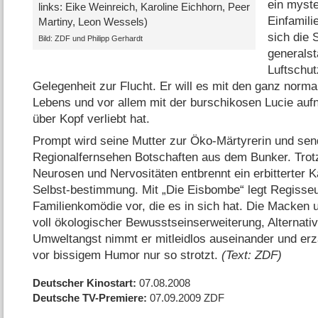
ein myste
links: Eike Weinreich, Karoline Eichhorn, Peer
Einfamili
Martiny, Leon Wessels)
sich die
Bild: ZDF und Philipp Gerhardt
generalst
Luftschut
Gelegenheit zur Flucht. Er will es mit den ganz nor
Lebens und vor allem mit der burschikosen Lucie aufn
über Kopf verliebt hat.
Prompt wird seine Mutter zur Öko-Märtyrerin und sen
Regionalfernsehen Botschaften aus dem Bunker. Trot
Neurosen und Nervositäten entbrennt ein erbitterter 
Selbst-bestimmung. Mit „Die Eisbombe“ legt Regisse
Familienkomödie vor, die es in sich hat. Die Macken 
voll ökologischer Bewusstseinserweiterung, Alternativ
Umweltangst nimmt er mitleidlos auseinander und erzäh
vor bissigem Humor nur so strotzt.
(Text: ZDF)
Deutscher Kinostart
07.08.2008
Deutsche TV-Premiere
07.09.2009
ZDF