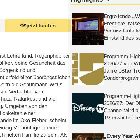
Ergreifende
W
Premiere, rätse
jetzt kaufen
Vermisstenfälle
Einstand des 
Tatort: Münc
Duos
ist Lehrerkind, Regenphobiker
Programm-High
tiker, seine Gesundheit das
2026/​27 von W
 Sorgenkind und
Jahre
Star Tr
tierfeld einer überängstlichen
Sonderprogra
 Denn die Schuhmann-Weils
Die Helgolän
kale Verfechter von
Programm-High
utz, Naturkost und viel
2026/​27: Der D
g. Umgeben von den
Channel wird a
ichkeiten einer
TV erwachsene
ande im Öko-Fieber, scheint
inzig Vernünftige in einer
ch netten Familie zu sein. Als
Every Year Af