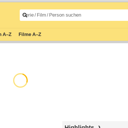
n A–Z
Filme A–Z
Highlights