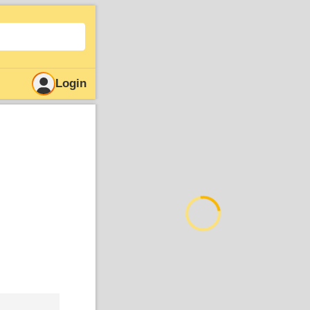
Login