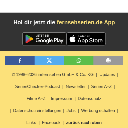
Hol dir jetzt die
fernsehserien.de App
© 1998–2026 imfernsehen GmbH & Co. KG
Updates
SerienChecker-Podcast
Newsletter
Serien A–Z
Filme A–Z
Impressum
Datenschutz
Datenschutzeinstellungen
Jobs
Werbung schalten
Links
Facebook
zurück nach oben