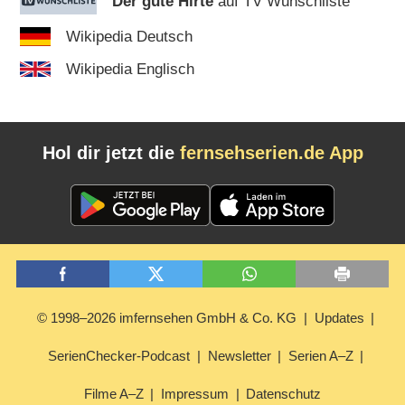
Der gute Hirte
auf TV Wunschliste
Wikipedia Deutsch
Wikipedia Englisch
Hol dir jetzt die
fernsehserien.de App
© 1998–2026 imfernsehen GmbH & Co. KG
Updates
SerienChecker-Podcast
Newsletter
Serien A–Z
Filme A–Z
Impressum
Datenschutz