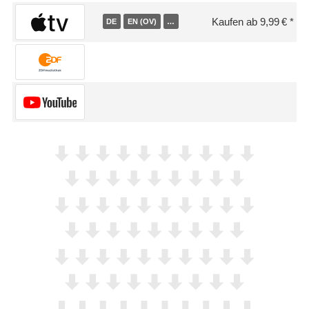
Kaufen ab 9,99 €
DE
EN (OV)
…