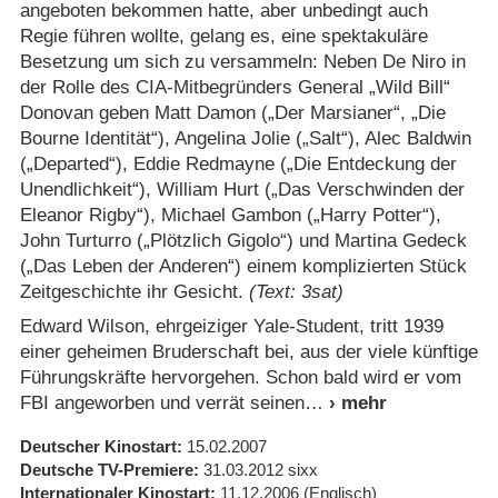
angeboten bekommen hatte, aber unbedingt auch
Regie führen wollte, gelang es, eine spektakuläre
Besetzung um sich zu versammeln: Neben De Niro in
der Rolle des CIA-Mitbegründers General „Wild Bill“
Donovan geben Matt Damon („Der Marsianer“, „Die
Bourne Identität“), Angelina Jolie („Salt“), Alec Baldwin
(„Departed“), Eddie Redmayne („Die Entdeckung der
Unendlichkeit“), William Hurt („Das Verschwinden der
Eleanor Rigby“), Michael Gambon („Harry Potter“),
John Turturro („Plötzlich Gigolo“) und Martina Gedeck
(„Das Leben der Anderen“) einem komplizierten Stück
Zeitgeschichte ihr Gesicht.
(Text: 3sat)
Edward Wilson, ehrgeiziger Yale-Student, tritt 1939
einer geheimen Bruderschaft bei, aus der viele künftige
Führungskräfte hervorgehen. Schon bald wird er vom
FBI angeworben und verrät seinen
Deutscher Kinostart
15.02.2007
Deutsche TV-Premiere
31.03.2012
sixx
Internationaler Kinostart
11.12.2006
(Englisch)