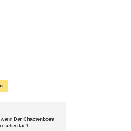
en
l
, wenn
Der Chaotenboss
rnsehen läuft.