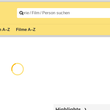
n A–Z
Filme A–Z
Highlights