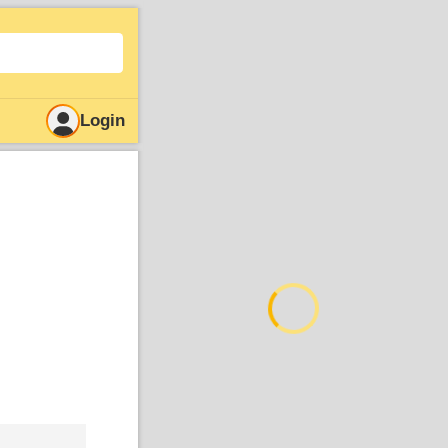
Login