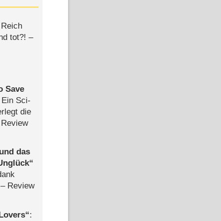
 Reich
d tot?! –
to Save
: Ein Sci-
rlegt die
 Review
 und das
Unglück
dank
– Review
Lovers
: