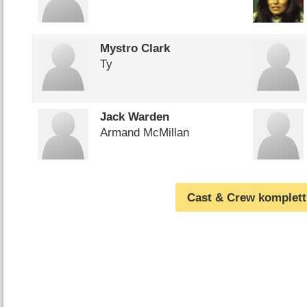
Mystro Clark
Ty
Jack Warden
Armand McMillan
Cast & Crew komplett