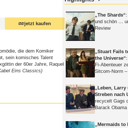
The Shards
:
und schön … un
jetzt kaufen
Review
 Komödie, die dem Komiker
Stuart Fails 
bt, sein komisches Talent
the Universe
exgöttin der 60er Jahre, Raquel
Fi-Abenteuer ze
Kabel Eins Classics)
Sitcom-Norm –
Leben, Larry
Streben nach 
recycelt Gags 
Barack Obama 
Mermaids to 