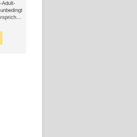
-Adult-
t unbedingt
rspricht –