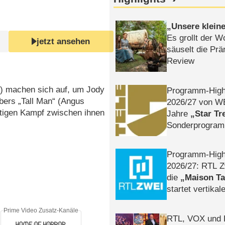
Unsere klein
Es grollt der W
jetzt ansehen
säuselt die Prä
Review
r) machen sich auf, um Jody
Programm-High
äbers „Tall Man“ (Angus
2026/​27 von W
tigen Kampf zwischen ihnen
Jahre
Star Tr
Sonderprogra
Die Helgolän
Programm-High
2026/​27: RTL Z
die
Maison T
startet vertika
– Tag & Nacht
Prime Video Zusatz-Kanäle
RTL, VOX und