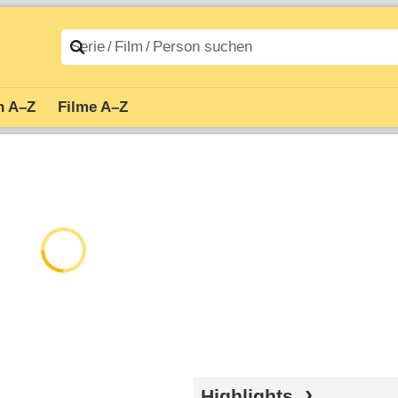
n A–Z
Filme A–Z
Highlights