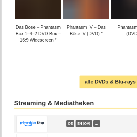
Das Böse – Phantasm
Phantasm IV – Das
Phantasm 
Box 1⁠–⁠4⁠–⁠2 DVD Box –
Böse IV (DVD)
(DVD
16:9 Widescreen
alle DVDs & Blu-rays
Streaming & Mediatheken
DE
EN (OV)
…