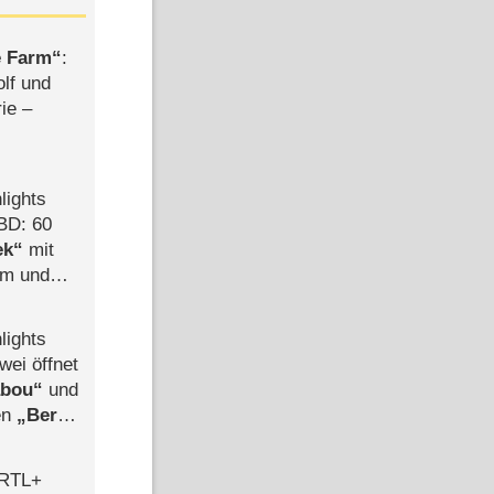
e Farm
:
olf und
rie –
lights
BD: 60
ek
mit
mm und
der
lights
wei öffnet
abou
und
len
Berlin
-Ableger
 RTL+