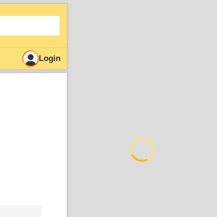
Login