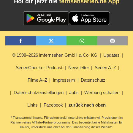
Hol dir jetzt die
fernsehserien.de App
© 1998–2026 imfernsehen GmbH & Co. KG
Updates
SerienChecker-Podcast
Newsletter
Serien A–Z
Filme A–Z
Impressum
Datenschutz
Datenschutzeinstellungen
Jobs
Werbung schalten
Links
Facebook
zurück nach oben
* Transparenzhinweis: Für gekennzeichnete Links erhalten wir Provisionen im
Rahmen eines Affiliate-Partnerprogramms. Das bedeutet keine Mehrkosten für
Käufer, unterstützt uns aber bei der Finanzierung dieser Website.