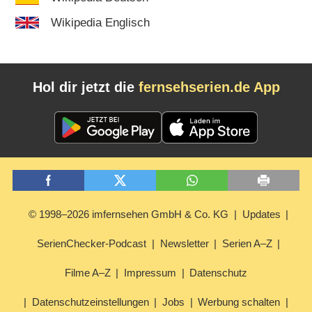
Wikipedia Englisch
Hol dir jetzt die
fernsehserien.de App
© 1998–2026 imfernsehen GmbH & Co. KG
Updates
SerienChecker-Podcast
Newsletter
Serien A–Z
Filme A–Z
Impressum
Datenschutz
Datenschutzeinstellungen
Jobs
Werbung schalten