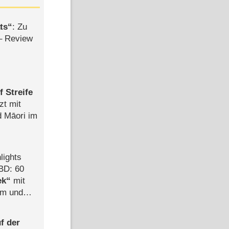
ts
: Zu
– Review
 Streife
zt mit
d Māori im
lights
BD: 60
ek
mit
mm und
der
f der