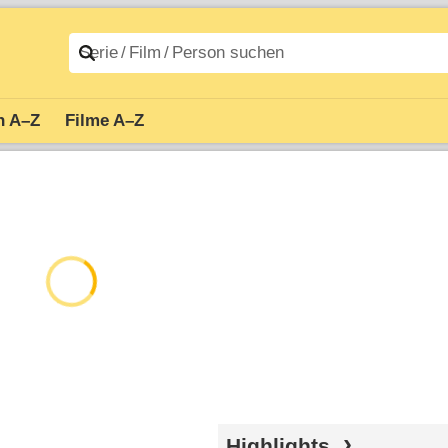
n A–Z
Filme A–Z
Highlights