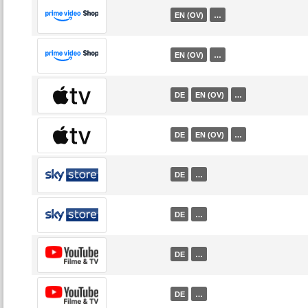
EN (OV)
…
EN (OV)
…
DE
EN (OV)
…
DE
EN (OV)
…
DE
…
DE
…
DE
…
DE
…