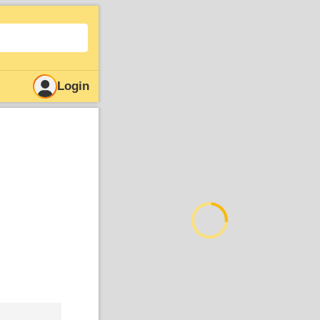
Login