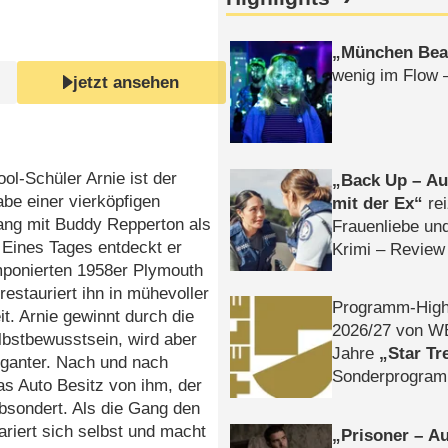
München Bea
wenig im Flow 
jetzt ansehen
ol-Schüler Arnie ist der
Back Up – Auf
be einer vierköpfigen
mit der Ex
rei
ang mit Buddy Repperton als
Frauenliebe un
 Eines Tages entdeckt er
Krimi – Review
mponierten 1958er Plymouth
restauriert ihn in mühevoller
Programm-High
t. Arnie gewinnt durch die
2026/​27 von W
lbstbewusstsein, wird aber
Jahre
Star Tr
oganter. Nach und nach
Sonderprogra
das Auto Besitz von ihm, der
Die Helgolän
sondert. Als die Gang den
riert sich selbst und macht
Prisoner – Au