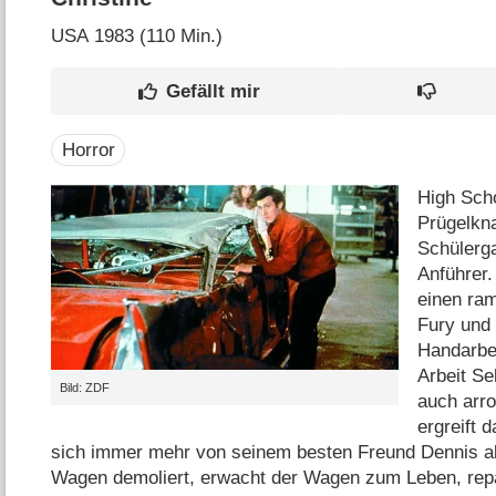
USA
1983 (110 Min.)
Horror
High Scho
Prügelkna
Schülerg
Anführer.
einen ra
Fury und 
Handarbei
Arbeit Se
Bild: ZDF
auch arr
ergreift 
sich immer mehr von seinem besten Freund Dennis ab
Wagen demoliert, erwacht der Wagen zum Leben, repa