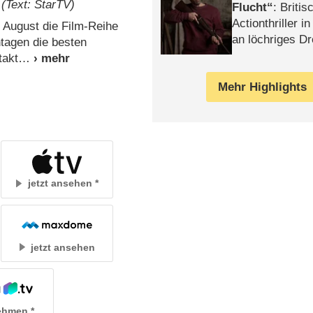
.
(Text: StarTV)
Flucht
: Britis
Actionthriller i
 August die Film-Reihe
an löchriges D
ntagen die besten
gekettet – Rev
takt
Mehr Highlights
jetzt ansehen
jetzt ansehen
ehmen