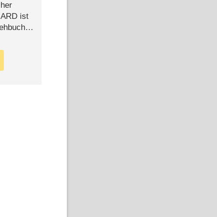
cher
n ARD ist
rehbuch
iew