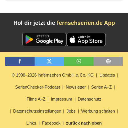
Hol dir jetzt die
fernsehserien.de App
© 1998–2026 imfernsehen GmbH & Co. KG
Updates
SerienChecker-Podcast
Newsletter
Serien A–Z
Filme A–Z
Impressum
Datenschutz
Datenschutzeinstellungen
Jobs
Werbung schalten
Links
Facebook
zurück nach oben