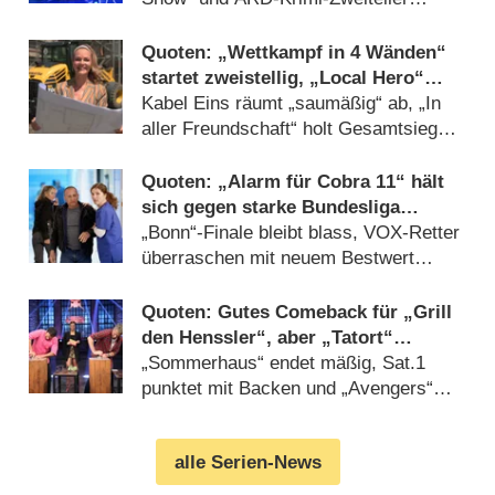
gewinnen Samstagabend (
05.05.2024
)
Quoten: „Wettkampf in 4 Wänden“
startet zweistellig, „Local Hero“
endet gewohnt mies
Kabel Eins räumt „saumäßig“ ab, „In
aller Freundschaft“ holt Gesamtsieg
(
26.07.2023
)
Quoten: „Alarm für Cobra 11“ hält
sich gegen starke Bundesliga
schadlos
„Bonn“-Finale bleibt blass, VOX-Retter
überraschen mit neuem Bestwert
(
25.01.2023
)
Quoten: Gutes Comeback für „Grill
den Henssler“, aber „Tatort“
unantastbar
„Sommerhaus“ endet mäßig, Sat.1
punktet mit Backen und „Avengers“
(
10.10.2022
)
alle Serien-News