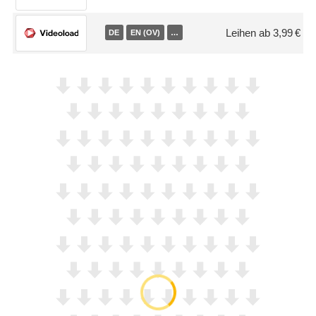
Leihen ab 3,99 €
DE
EN (OV)
…