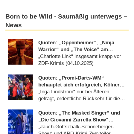
Born to be Wild - Saumäßig unterwegs –
News
Quoten: „Oppenheimer“, „Ninja
Warrior“ und „The Voice“ am
Feiertag gleichauf
„Charlotte Link“ insgesamt knapp vor
ZDF-Krimis (
04.10.2025
)
Quoten: „Promi-Darts-WM“
behauptet sich erfolgreich, Kölner
„Tatort“ fesselt fast zehn Millionen
„Inga Lindström“ nur bei Älteren
gefragt, ordentliche Rückkehr für die
„Trucker Babes“ (
06.01.2025
)
Quoten: „The Masked Singer“ und
„Die Giovanni Zarrella Show“
stürzen auf Tiefstwerte
„Jauch-Gottschalk-Schöneberger-
Show“ und ARD-Krimi-Zweiteiler