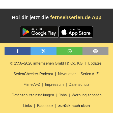
Hol dir jetzt die
fernsehserien.de App
© 1998–2026 imfernsehen GmbH & Co. KG
Updates
SerienChecker-Podcast
Newsletter
Serien A–Z
Filme A–Z
Impressum
Datenschutz
Datenschutzeinstellungen
Jobs
Werbung schalten
Links
Facebook
zurück nach oben