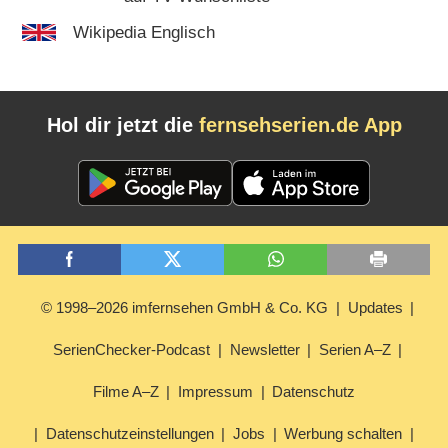
Wikipedia Englisch
Hol dir jetzt die
fernsehserien.de App
© 1998–2026 imfernsehen GmbH & Co. KG
Updates
SerienChecker-Podcast
Newsletter
Serien A–Z
Filme A–Z
Impressum
Datenschutz
Datenschutzeinstellungen
Jobs
Werbung schalten