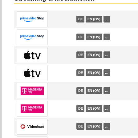
DE
EN (OV)
…
DE
EN (OV)
…
DE
EN (OV)
…
DE
EN (OV)
…
DE
EN (OV)
…
DE
EN (OV)
…
DE
EN (OV)
…