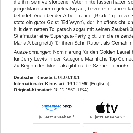
die ihm sein verstorbener Vater hinterlassen haben so
junge Mann aber regelmäßig auf, bevor er erfahren k
befindet. Auch bei der Arbeit träumt „Blödel“ gern vor
stets ein guter Geist (Ed Wynn), der ihn offensichtlic
hilft dem netten Tollpatsch sogar mit seinen Zauberkü
Stiefmutter eine Supergala-Party gibt, um die reizen
Maria Alberghetti) für ihren Sohn Rupert als Gemahli
Auszeichnungen: Nominierung für den Golden Laurel 
für Jerry Lewis in der Kategorie Männliche Top Come
Zu Beginn des Musicals gibt es die Szene
Deutscher Kinostart
01.09.1961
Internationaler Kinostart
16.12.1960
(Englisch)
Original-Kinostart
18.12.1960
(USA)
jetzt ansehen
jetzt ansehen