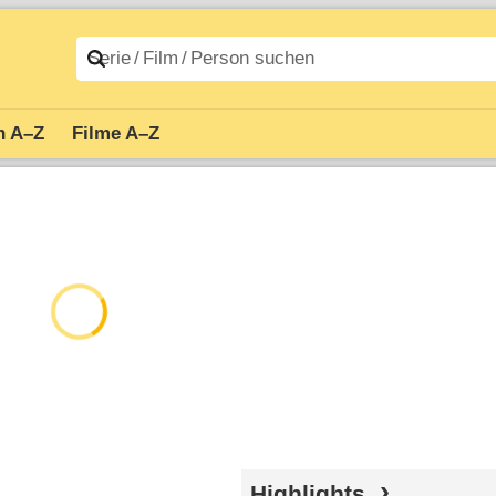
n A–Z
Filme A–Z
Highlights