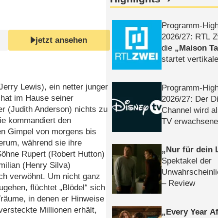
Programm-High
2026/​27: RTL Z
jetzt ansehen
die
Maison T
startet vertika
– Tag & Nacht
(Jerry Lewis), ein netter junger
Programm-High
 hat im Hause seiner
2026/​27: Der D
er (Judith Anderson) nichts zu
Channel wird a
Sie kommandiert den
TV erwachsene
en Gimpel von morgens bis
erum, während sie ihre
Nur für dein
Söhne Rupert (Robert Hutton)
Spektakel der
ilian (Henry Silva)
Unwahrscheinli
ich verwöhnt. Um nicht ganz
– Review
ugehen, flüchtet „Blödel“ sich
Träume, in denen er Hinweise
 versteckte Millionen erhält,
Every Year Af