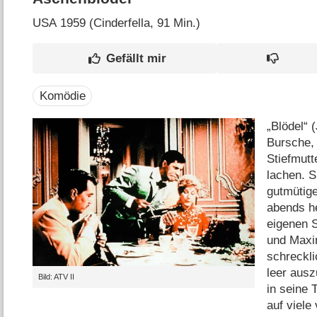
USA
1959 (Cinderfella‎, 91 Min.)
Komödie
„Blödel“ 
Bursche,
Stiefmutt
lachen. 
gutmütig
abends h
eigenen 
und Maxim
schreckl
leer ausz
Bild: ATV II
in seine 
auf viele