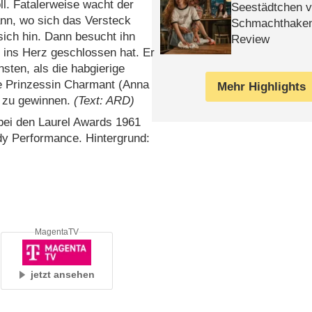
ll. Fatalerweise wacht der
Seestädtchen v
ann, wo sich das Versteck
Schmachthake
 sich hin. Dann besucht ihn
Review
h ins Herz geschlossen hat. Er
nsten, als die habgierige
de Prinzessin Charmant (Anna
Mehr Highlights
n zu gewinnen.
(Text: ARD)
bei den Laurel Awards 1961
dy Performance. Hintergrund:
MagentaTV
jetzt ansehen