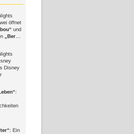
lights
wei öffnet
abou
und
len
Berlin
-Ableger
lights
isney
ls Disney
r
 Leben
:
chkeiten
ter
: Ein