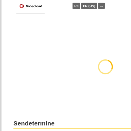
DE
EN (OV)
…
Sendetermine