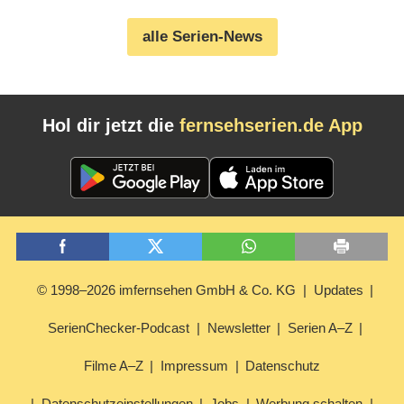
alle Serien-News
Hol dir jetzt die
fernsehserien.de App
© 1998–2026 imfernsehen GmbH & Co. KG
Updates
SerienChecker-Podcast
Newsletter
Serien A–Z
Filme A–Z
Impressum
Datenschutz
Datenschutzeinstellungen
Jobs
Werbung schalten