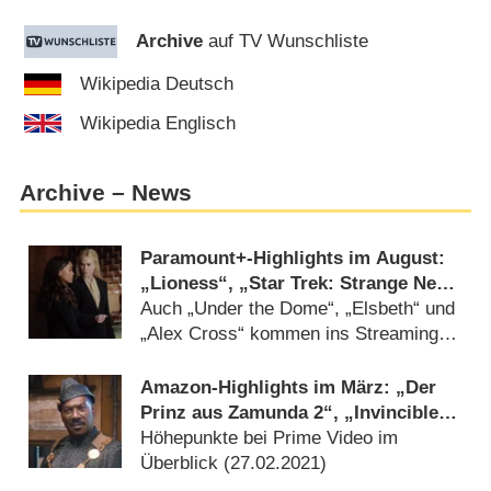
Archive
auf TV Wunschliste
Wikipedia Deutsch
Wikipedia Englisch
Archive – News
Paramount+-Highlights im August:
„Lioness“, „Star Trek: Strange New
Worlds“, „Blue Bloods“ und „Navy
Auch „Under the Dome“, „Elsbeth“ und
CIS“
„Alex Cross“ kommen ins Streaming-
Angebot (
13.07.2026
)
Amazon-Highlights im März: „Der
Prinz aus Zamunda 2“, „Invincible“
und „The Magicians“
Höhepunkte bei Prime Video im
Überblick (
27.02.2021
)