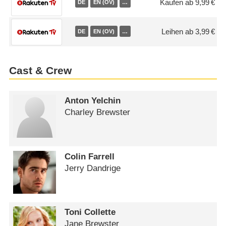
Kaufen ab 9,99 €
DE
EN (OV)
…
Leihen ab 3,99 €
DE
EN (OV)
…
Cast & Crew
Anton Yelchin
Charley Brewster
Colin Farrell
Jerry Dandrige
Toni Collette
Jane Brewster