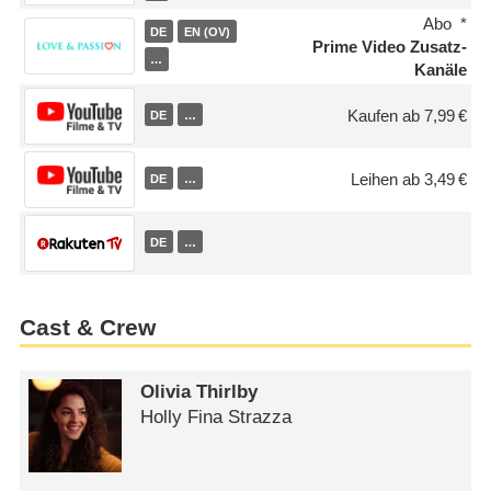
Abo
DE
EN (OV)
Prime Video Zusatz-
…
Kanäle
Kaufen ab 7,99 €
DE
…
Leihen ab 3,49 €
DE
…
DE
…
Cast & Crew
Olivia Thirlby
Holly Fina Strazza