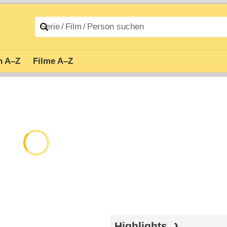
n A–Z
Filme A–Z
Highlights