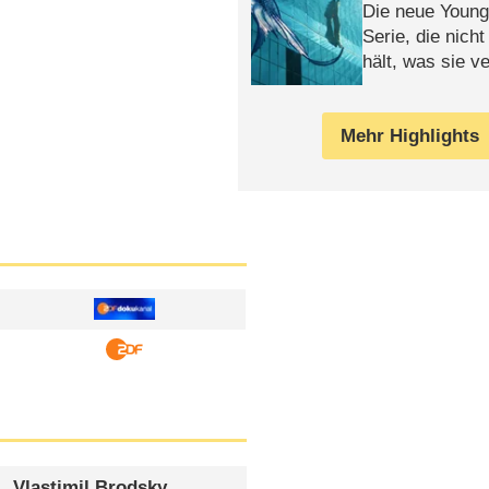
Die neue Young
Serie, die nich
hält, was sie ve
Review
Mehr Highlights
Vlastimil Brodsky