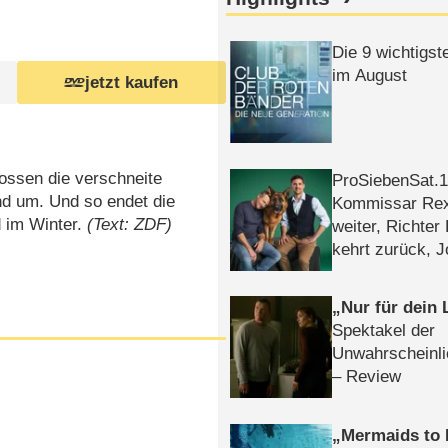
Die 9 wichtigst
im August
jetzt kaufen
ossen die verschneite
ProSiebenSat.1 
nd um. Und so endet die
Kommissar Rex 
d im Winter.
(Text: ZDF)
weiter, Richter
kehrt zurück, 
Klaas machen 
Nur für dein
Spektakel der
Unwahrscheinli
– Review
Mermaids to 