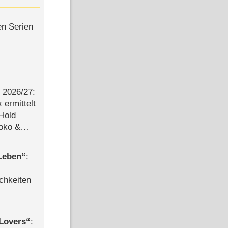
en Serien
2026/​27:
ermittelt
 Hold
Joko &
Urlaub
 Leben
:
chkeiten
Lovers
: