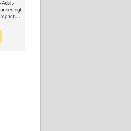
-Adult-
t unbedingt
rspricht –