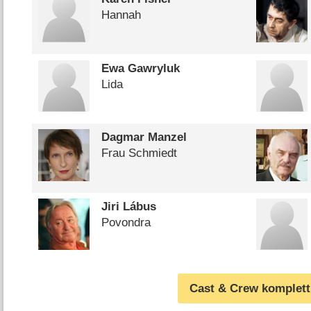
Hannah
Ewa Gawryluk
Lida
Dagmar Manzel
Frau Schmiedt
Jiri Lábus
Povondra
Cast & Crew komplett