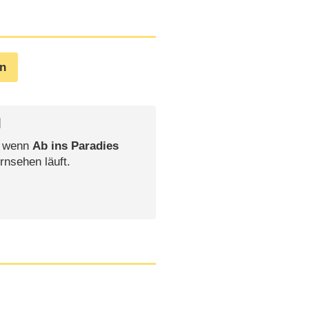
en
l
, wenn
Ab ins Paradies
rnsehen läuft.