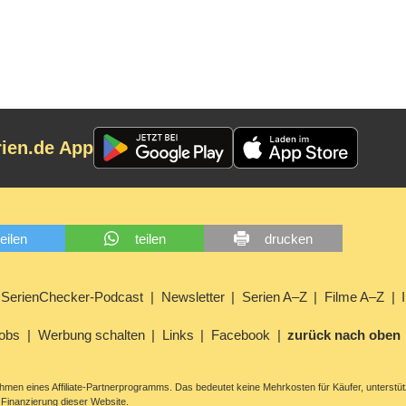
rien.de App
teilen
teilen
drucken
SerienChecker-Podcast
Newsletter
Serien A–Z
Filme A–Z
obs
Werbung schalten
Links
Facebook
zurück nach oben
men eines Affiliate-Partnerprogramms. Das bedeutet keine Mehrkosten für Käufer, unterstüt
Finanzierung dieser Website.