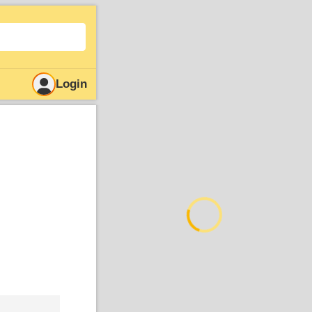
Login